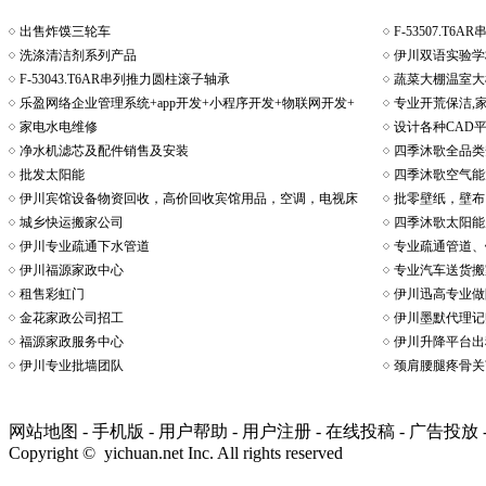
出售炸馍三轮车
F-53507.T
洗涤清洁剂系列产品
伊川双语实验学
F-53043.T6AR串列推力圆柱滚子轴承
蔬菜大棚温室大
乐盈网络企业管理系统+app开发+小程序开发+物联网开发+
专业开荒保洁,
家电水电维修
设计各种CAD
净水机滤芯及配件销售及安装
四季沐歌全品类
批发太阳能
四季沐歌空气能
伊川宾馆设备物资回收，高价回收宾馆用品，空调，电视床
批零壁纸，壁布
城乡快运搬家公司
四季沐歌太阳能
伊川专业疏通下水管道
专业疏通管道、
伊川福源家政中心
专业汽车送货搬
租售彩虹门
伊川迅高专业做
金花家政公司招工
伊川墨默代理记
福源家政服务中心
伊川升降平台出
伊川专业批墙团队
颈肩腰腿疼骨关
网站地图
-
手机版
-
用户帮助
-
用户注册
-
在线投稿
-
广告投放
Copyright © yichuan.net Inc. All rights reserved