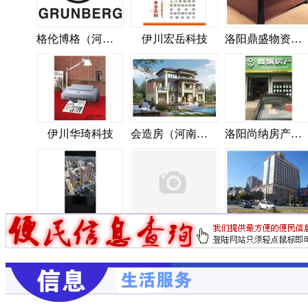
路
思贤路
彦博大道
九贤街
五子街
耕莘路
击壤路
景秀路
滨河东路
龙腾大道
曙光路
曙光路
格伦博格（河南）园林景观工程有限公司
伊川宏岳科技
洛阳鼎盛物资回收公司
伊川华琦科技
会造房（河南）建材科技有限公司
洛阳尚纳房产有限公司
洛阳龙键置业有限公司
伊川天天快递总公司
世纪亚泰高端建材商场