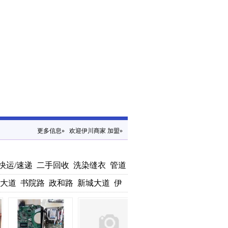
更多信息»
欢迎伊川商家
加盟»
快运/速递
二手回收
洗染缝衣
管道
/室内环保
房产中介
职介所/劳务
钟
大道
书院路
政和路
新城大道
伊
科路
景艺路
彭婆镇
产业集聚区
西场社区
周村社区
西仓社区
彭庄
大道
东城区
仁和路
仁大路
不老泉