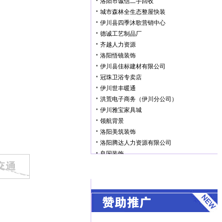
洛阳市诚信二手回收
城市森林全生态整屋快装
伊川县四季沐歌营销中心
德诚工艺制品厂
齐越人力资源
洛阳悟镜装饰
伊川县佳标建材有限公司
冠珠卫浴专卖店
伊川世丰暖通
洪荒电子商务（伊川分公司）
伊川雅宝家具城
领航背景
洛阳美筑装饰
洛阳腾达人力资源有限公司
良国装饰
德莱宝家居顶