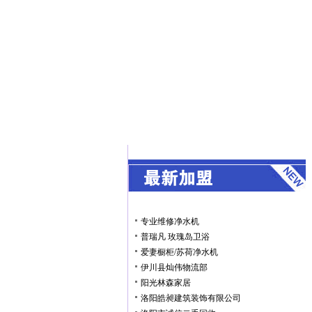
专业维修净水机
普瑞凡 玫瑰岛卫浴
爱妻橱柜/苏荷净水机
伊川县灿伟物流部
阳光林森家居
洛阳皓昶建筑装饰有限公司