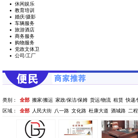
休闲娱乐
教育培训
婚庆/摄影
车辆服务
旅游酒店
商务服务
购物服务
党政文体卫
公司/工厂
类别：
全部
搬家/搬运
家政/保洁/保姆
货运/物流
租赁
快递/
疏通
礼品/鲜花
家电维修
电脑组装维修
房屋维修
装修/建材
区域：
全部
人民大街
八一路
文化路
杜康大道
酒城路
二程
表眼镜
其它
安防保卫
门诊/药店
养老/托孤
机票/火车票
尹路
植物园路
健康街
康乐街
民主南街
其它乡镇
兴华街
高
鹤鸣大道
伊尹路
理学路
邵雍大道
南府店社区
北府店社区
社区
野狐岭社区
瑶湾社区
罗村社区
文博大道
书香路
文正