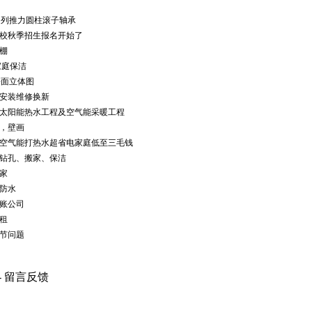
6AR串列推力圆柱滚子轴承
校秋季招生报名开始了
棚
家庭保洁
平面立体图
安装维修换新
太阳能热水工程及空气能采暖工程
，壁画
空气能打热水超省电家庭低至三毛钱
钻孔、搬家、保洁
家
防水
账公司
租
节问题
-
留言反馈