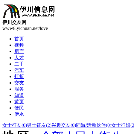
伊川交友网
www8.yichuan.net/love
首页
视频
房产
人才
二手
汽车
打折
交友
服务
知道
黄页
便民
伊水
女士征友
(0)
男士征友
(2)
兴趣交友
(0)
同游/活动伙伴
(0)
女士征婚
(2