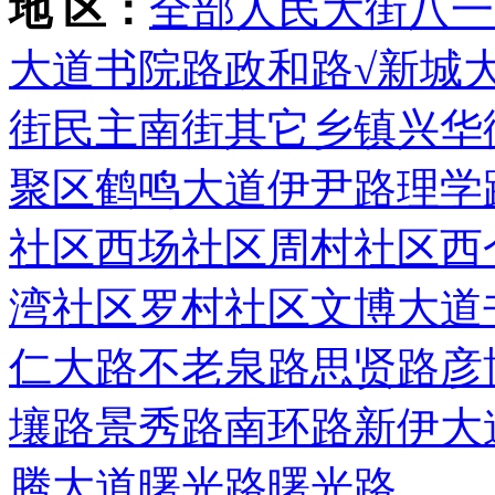
地 区：
全部
人民大街
八一
大道
书院路
政和路
√新城
街
民主南街
其它乡镇
兴华
聚区
鹤鸣大道
伊尹路
理学
社区
西场社区
周村社区
西
湾社区
罗村社区
文博大道
仁大路
不老泉路
思贤路
彦
壤路
景秀路
南环路
新伊大
腾大道
曙光路
曙光路