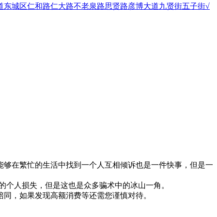
道
东城区
仁和路
仁大路
不老泉路
思贤路
彦博大道
九贤街
五子街
√
能够在繁忙的生活中找到一个人互相倾诉也是一件快事，但是一
大的个人损失，但是这也是众多骗术中的冰山一角。
陪同，如果发现高额消费等还需您谨慎对待。