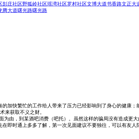
区
彭庄社区
野狐岭社区
瑶湾社区
罗村社区
文博大道
书香路
文正大
龙腾大道
曙光路
曙光路
奏的加快繁忙的工作给人带来了压力已经影响到了身心的健康；
术来获取不义之财。
见面为由，到某酒吧消费（吧托）。虽然这样的骗局没有造成更
先在即时通上多多了解，第一次见面建议不要独往，可以有友人