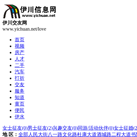
伊川交友网
www.yichuan.net/love
首页
视频
房产
人才
二手
汽车
打折
交友
服务
知道
黄页
便民
伊水
女士征友
(0)
男士征友
(2)
兴趣交友
(0)
同游/活动伙伴
(0)
女士征婚
(2
地 区：
全部
人民大街
八一路
文化路
杜康大道
酒城路
二程大道
书