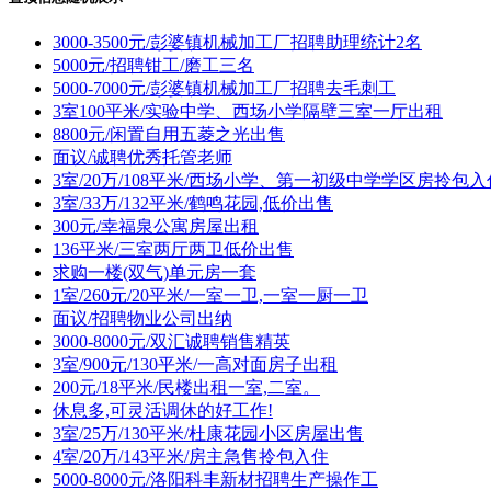
3000-3500元/彭婆镇机械加工厂招聘助理统计2名
5000元/招聘钳工/磨工三名
5000-7000元/彭婆镇机械加工厂招聘去毛刺工
3室100平米/实验中学、西场小学隔壁三室一厅出租
8800元/闲置自用五菱之光出售
面议/诚聘优秀托管老师
3室/20万/108平米/西场小学、第一初级中学学区房拎包入
3室/33万/132平米/鹤鸣花园,低价出售
300元/幸福泉公寓房屋出租
136平米/三室两厅两卫低价出售
求购一楼(双气)单元房一套
1室/260元/20平米/一室一卫,一室一厨一卫
面议/招聘物业公司出纳
3000-8000元/双汇诚聘销售精英
3室/900元/130平米/一高对面房子出租
200元/18平米/民楼出租一室,二室。
休息多,可灵活调休的好工作!
3室/25万/130平米/杜康花园小区房屋出售
4室/20万/143平米/房主急售拎包入住
5000-8000元/洛阳科丰新材招聘生产操作工