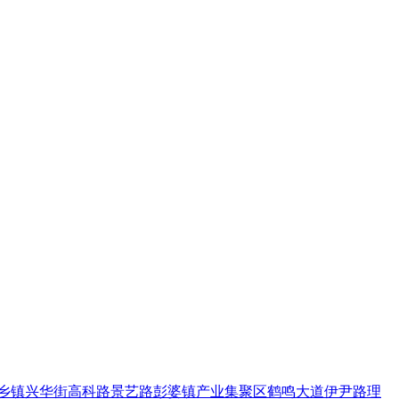
乡镇
兴华街
高科路
景艺路
彭婆镇
产业集聚区
鹤鸣大道
伊尹路
理