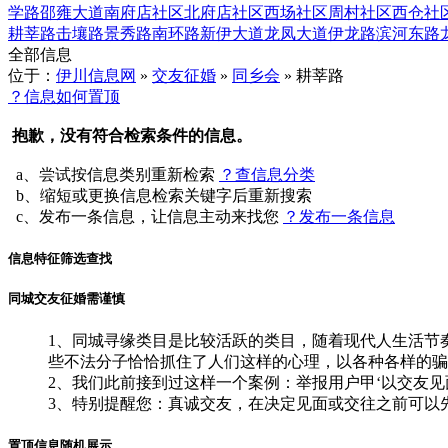
学路
邵雍大道
南府店社区
北府店社区
西场社区
周村社区
西仓社
耕莘路
击壤路
景秀路
南环路
新伊大道
龙凤大道
伊龙路
滨河东路
全部信息
位于：
伊川信息网
»
交友征婚
»
同乡会
» 耕莘路
？信息如何置顶
抱歉，没有符合检索条件的信息。
a、尝试按信息类别重新检索
？查信息分类
b、缩短或更换信息检索关键字后重新搜索
c、发布一条信息，让信息主动来找您
？发布一条信息
信息特征筛选查找
同城交友征婚需谨慎
1、同城寻缘类目是比较活跃的类目，随着现代人生活节
些不法分子恰恰抓住了人们这样的心理，以各种各样的骗
2、我们此前接到过这样一个案例：举报用户甲‘以交友
3、特别提醒您：真诚交友，在决定见面或交往之前可以
置顶信息随机展示