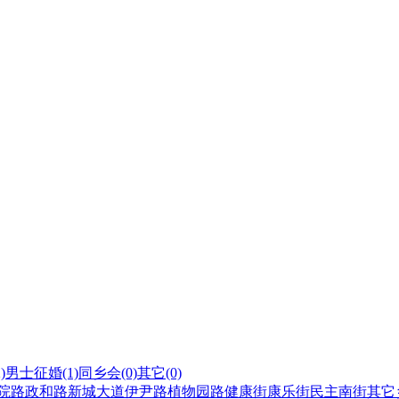
)
男士征婚
(1)
同乡会
(0)
其它
(0)
院路
政和路
新城大道
伊尹路
植物园路
健康街
康乐街
民主南街
其它