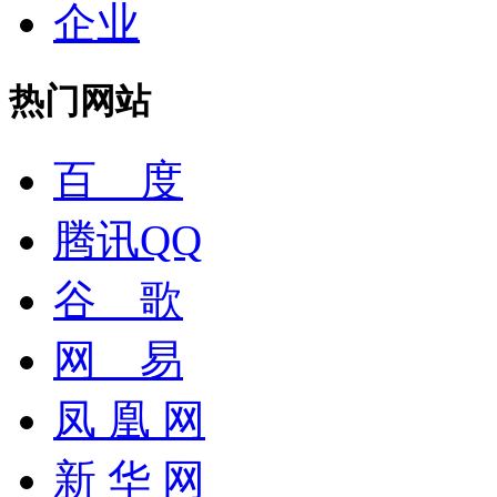
企业
热门网站
百 度
腾讯QQ
谷 歌
网 易
凤 凰 网
新 华 网