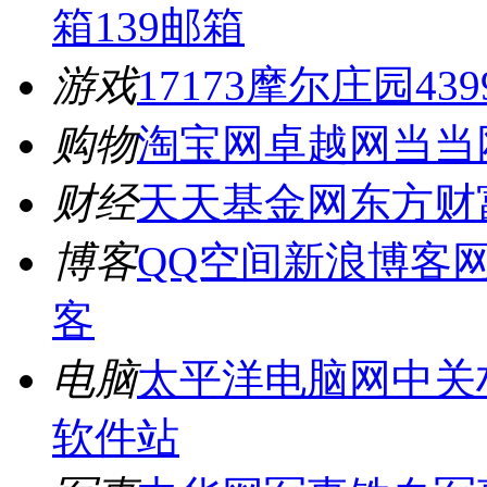
箱
139邮箱
游戏
17173
摩尔庄园
439
购物
淘宝网
卓越网
当当
财经
天天基金网
东方财
博客
QQ空间
新浪博客
客
电脑
太平洋电脑网
中关
软件站